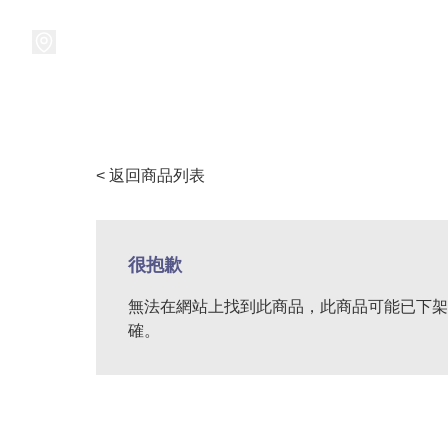
接受預訂中!
集換式卡牌遊戲
卡牌周邊
精品收納
精品
< 返回商品列表
很抱歉
無法在網站上找到此商品，此商品可能已下架
確。