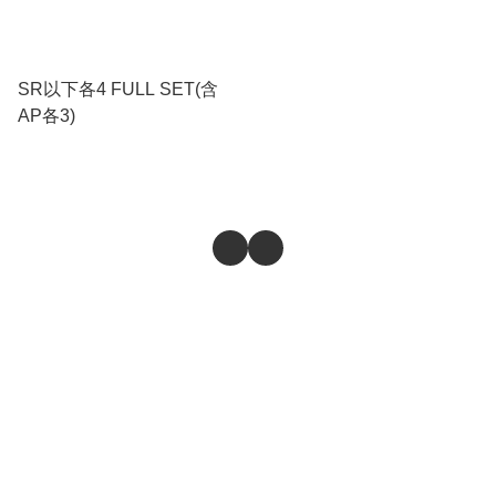
SR以下各4 FULL SET(含
AP各3)
商舖
退貨及退款政策