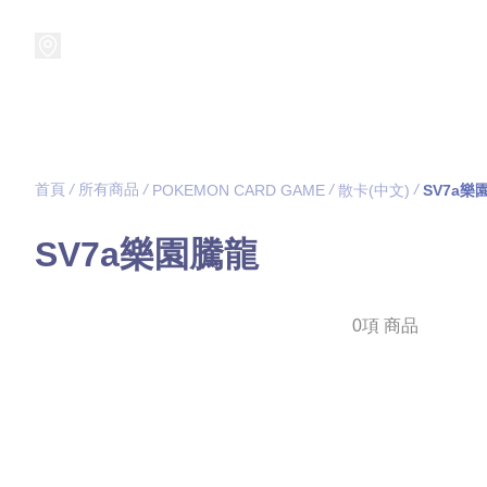
接受預訂中!
集換式卡牌遊戲
卡牌周邊
精品收納
精品
首頁
/
所有商品
/
/
/
POKEMON CARD GAME
散卡(中文)
SV7a樂
SV7a樂園騰龍
0項 商品