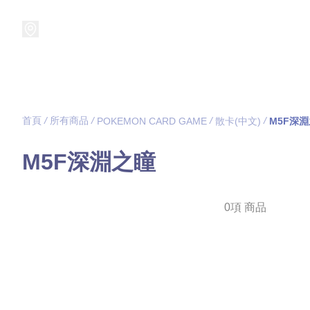
接受預訂中!
集換式卡牌遊戲
卡牌周邊
精品收納
精品
首頁
/
所有商品
/
/
/
POKEMON CARD GAME
散卡(中文)
M5F深
M5F深淵之瞳
0項 商品