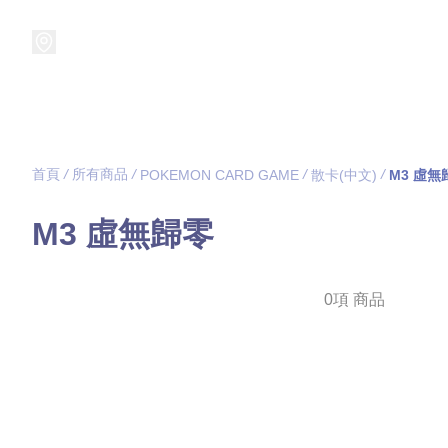
接受預訂中!
集換式卡牌遊戲
卡牌周邊
精品收納
精品
首頁
/
所有商品
/
/
/
POKEMON CARD GAME
散卡(中文)
M3 虛無
M3 虛無歸零
0項 商品