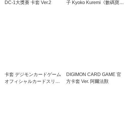
DC-1大獎賽 卡套 Ver.2
子 Kyoko Kuremi《數碼寶貝
物語：網路偵探》
卡套 デジモンカードゲーム
DIGIMON CARD GAME 官
オフィシャルカードスリー
方卡套 Ver. 阿爾法獸
ブ 01 進化の兆し