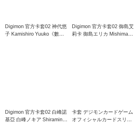
Digimon 官方卡套02 神代悠
Digimon 官方卡套02 御島艾
子 Kamishiro Yuuko《數碼
莉卡 御島エリカ Mishima
寶貝物語：網路偵探》
Erika《數碼寶貝物語：網路
偵探》
Digimon 官方卡套02 白峰諾
卡套 デジモンカードゲーム
基亞 白峰ノキア Shiramine
オフィシャルカードスリー
Nokia《數碼寶貝物語：網路
ブ 01 アプモン DIGIMON
偵探》
CARD GAME - STANDARD