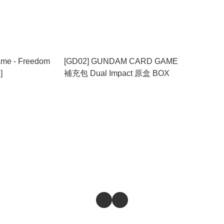
me - Freedom
[GD02] GUNDAM CARD GAME
]
補充包 Dual Impact 原盒 BOX