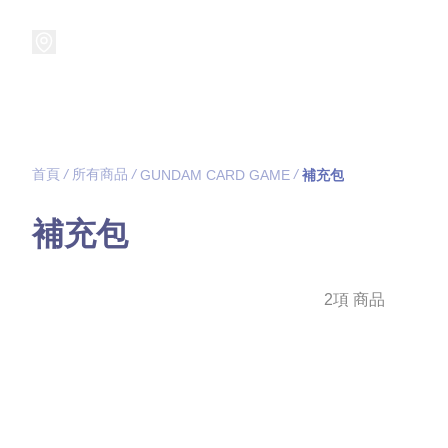
接受預訂中!
集換式卡牌遊戲
卡牌周邊
精品收納
精品
首頁
/
所有商品
/
/
GUNDAM CARD GAME
補充包
補充包
2項 商品