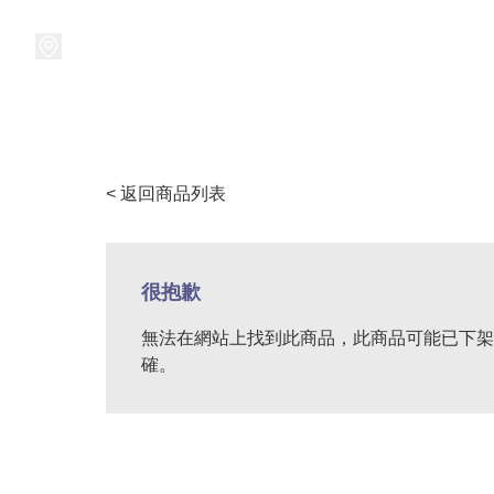
接受預訂中!
集換式卡牌遊戲
卡牌周邊
精品收納
精品
< 返回商品列表
很抱歉
無法在網站上找到此商品，此商品可能已下架
確。