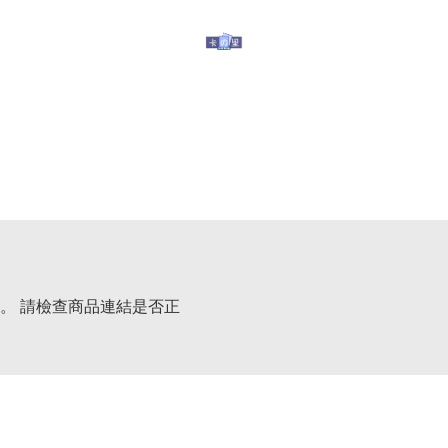
玩具
其他服務
有關我們
提防假冒
。 請檢查商品連結是否正