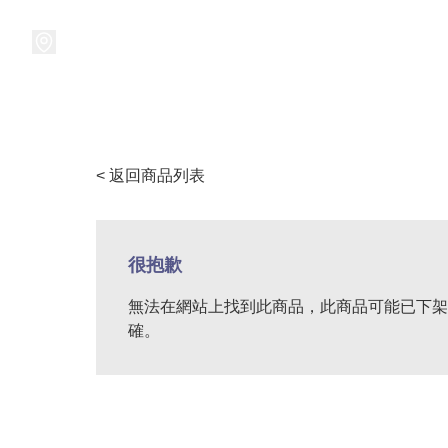
接受預訂中!
集換式卡牌遊戲
卡牌周邊
精品收納
精品
< 返回商品列表
很抱歉
無法在網站上找到此商品，此商品可能已下架
確。