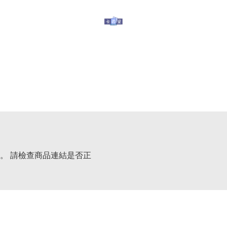
玩具
其他服務
有關我們
提防假冒
。 請檢查商品連結是否正