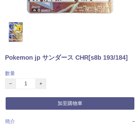
Pokemon jp サンダース CHR[s8b 193/184]
數量
−
+
加至購物車
簡介
−