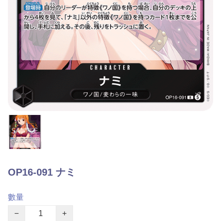
OP16-091 ナミ
數量
−
+