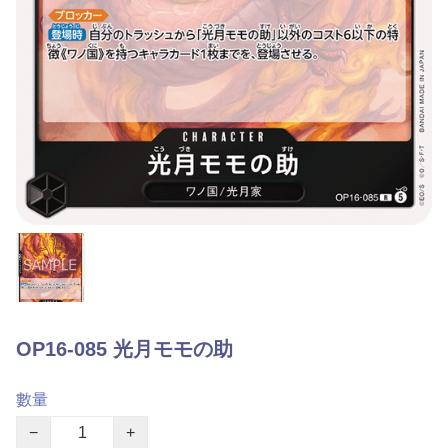
OP16-085 光月モモの助
數量
−
+