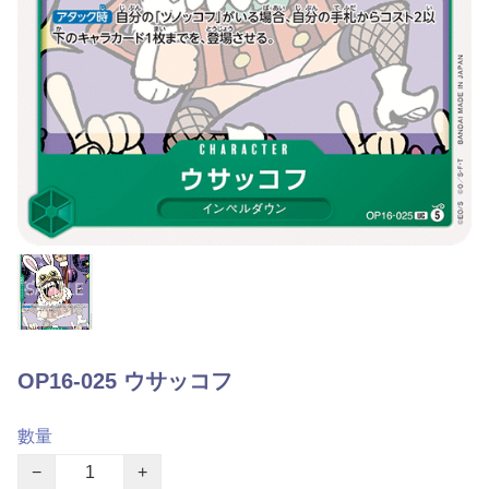
OP16-025 ウサッコフ
數量
−
+