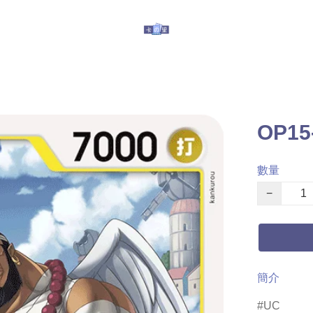
玩具
其他服務
有關我們
提防假冒
OP1
數量
−
簡介
UC