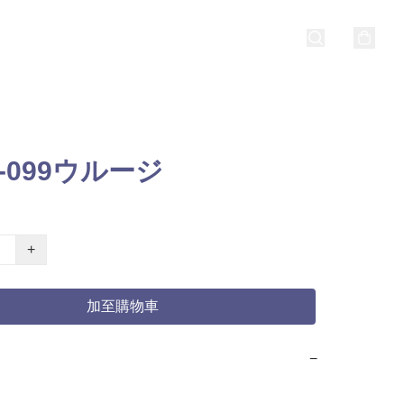
5-099ウルージ
+
加至購物車
−