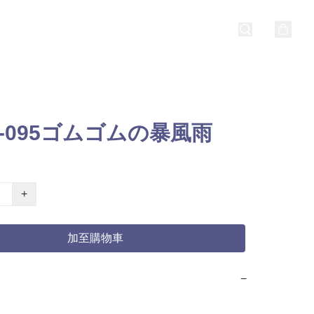
5-095ゴムゴムの暴風雨
+
加至購物車
−