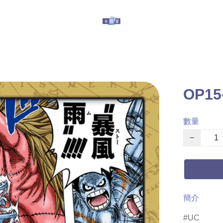
玩具
其他服務
有關我們
提防假冒
OP1
數量
−
簡介
UC