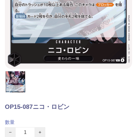
OP15-087ニコ・ロビン
數量
−
+