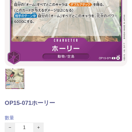
OP15-071ホーリー
數量
−
+