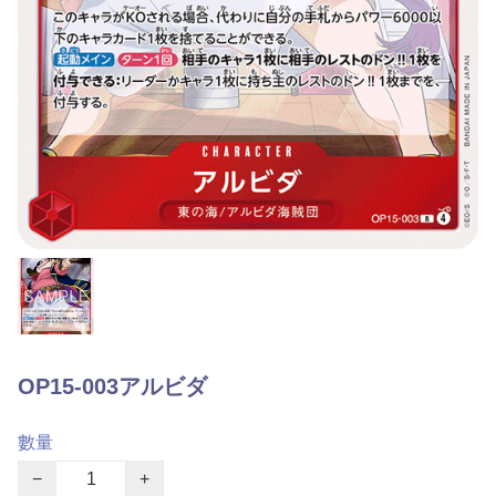
OP15-003アルビダ
數量
−
+