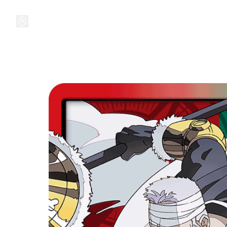
接受預訂中!
集換式卡牌遊戲
卡牌周邊
精品收納
精品