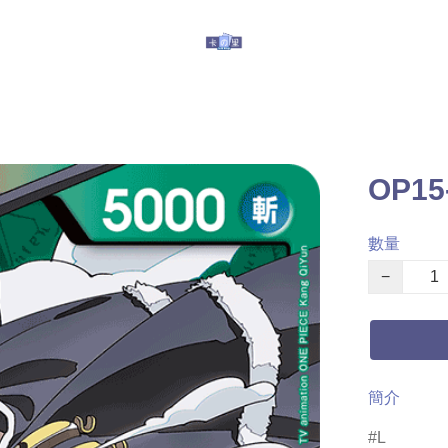
玩具
其他服務
有關我們
提防假冒
OP1
數量
−
簡介
L