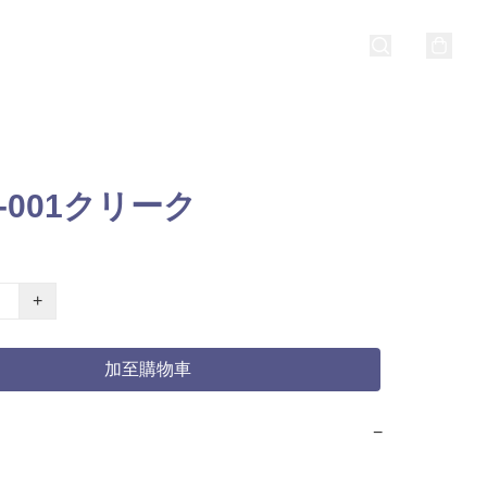
5-001クリーク
+
加至購物車
−