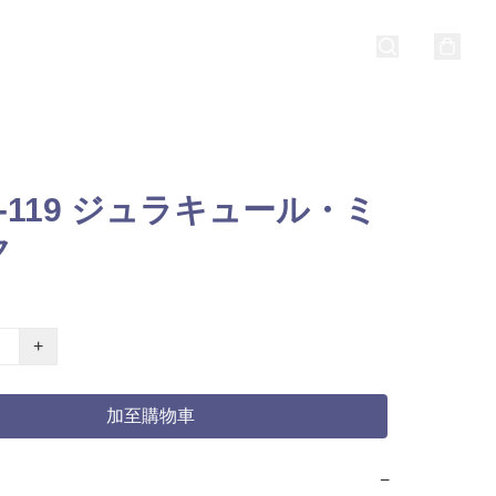
4-119 ジュラキュール・ミ
ク
+
加至購物車
−