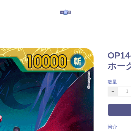
玩具
其他服務
有關我們
提防假冒
OP1
ホー
數量
−
簡介