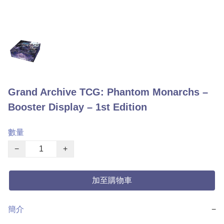
Grand Archive TCG: Phantom Monarchs –
Booster Display – 1st Edition
數量
−
+
加至購物車
簡介
−