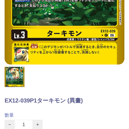
EX12-039P1ターキモン (異畫)
數量
−
+