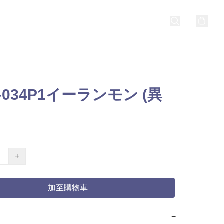
2-034P1イーランモン (異
+
加至購物車
−