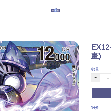
玩具
其他服務
有關我們
提防假冒
EX1
畫)
數量
−
簡介