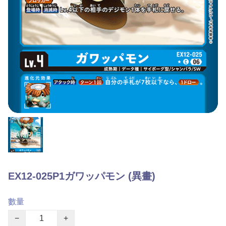
EX12-025P1ガワッパモン (異畫)
數量
−
+