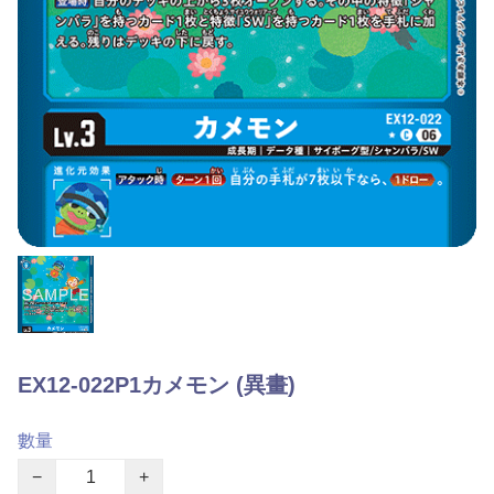
EX12-022P1カメモン (異畫)
數量
−
+