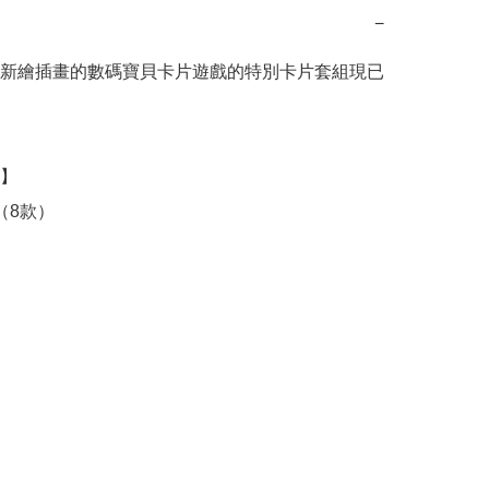
−
新繪插畫的數碼寶貝卡片遊戲的特別卡片套組現已
】

（8款）