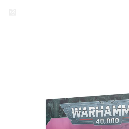
接受預訂中!
集換式卡牌遊戲
卡牌周邊
精品收納
精品