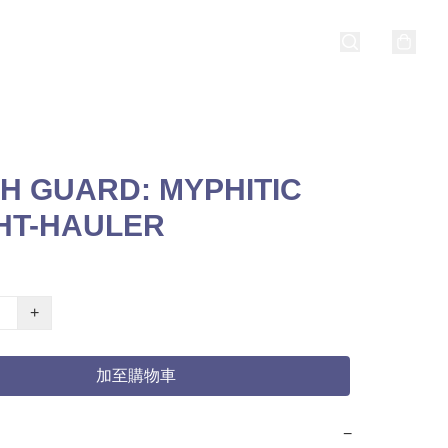
H GUARD: MYPHITIC
HT-HAULER
+
加至購物車
−