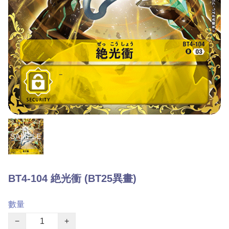
BT4-104 絶光衝 (BT25異畫)
數量
−
+