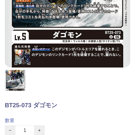
BT25-073 ダゴモン
數量
−
+