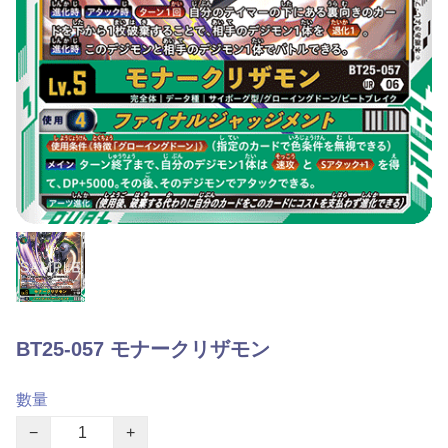
BT25-057 モナークリザモン
數量
−
+