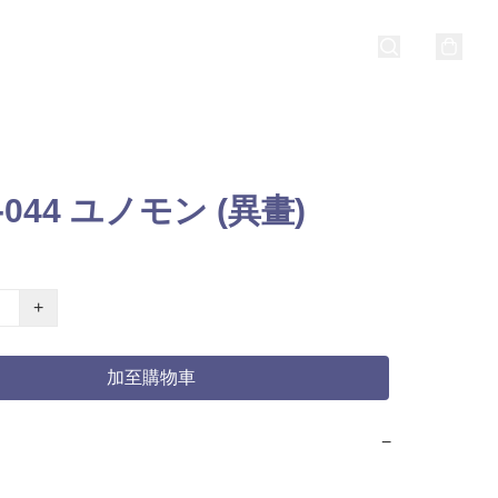
-044 ユノモン (異畫)
+
加至購物車
−