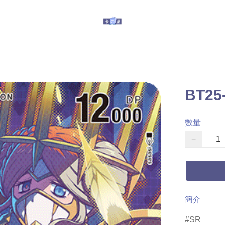
玩具
其他服務
有關我們
提防假冒
BT25
數量
−
簡介
SR