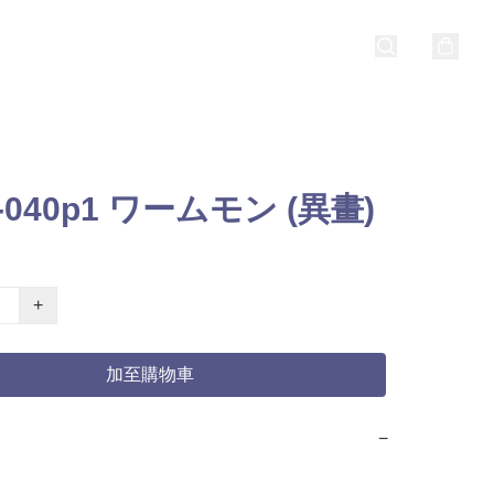
-040p1 ワームモン (異畫)
+
加至購物車
−