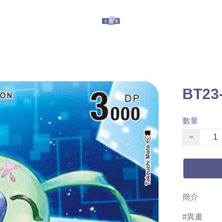
玩具
其他服務
有關我們
提防假冒
BT23
數量
−
簡介
異畫