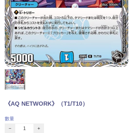
《AQ NETWORK》（T1/T10）
數量
−
+