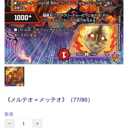
《メルテオ＝メッテオ》（77/80）
數量
−
+