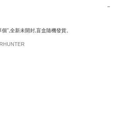
−
單個",全新未開封,盲盒隨機發貨。
RHUNTER