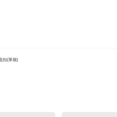
鑰匙扣(單個)