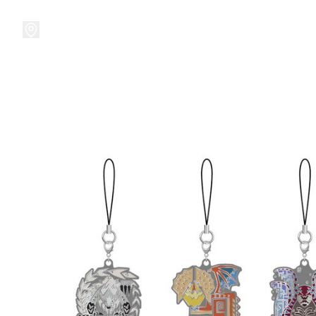
接受預訂中!
集換式卡牌遊戲
卡牌周邊
精品收納
精品