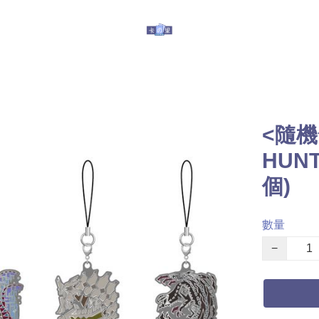
玩具
其他服務
有關我們
提防假冒
<隨機
HUN
個)
數量
−