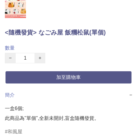
<隨機發貨> なごみ屋 飯糰松鼠(單個)
數量
−
+
加至購物車
簡介
−
一盒6個;

此商品為"單個",全新未開封,盲盒隨機發貨。
和風屋