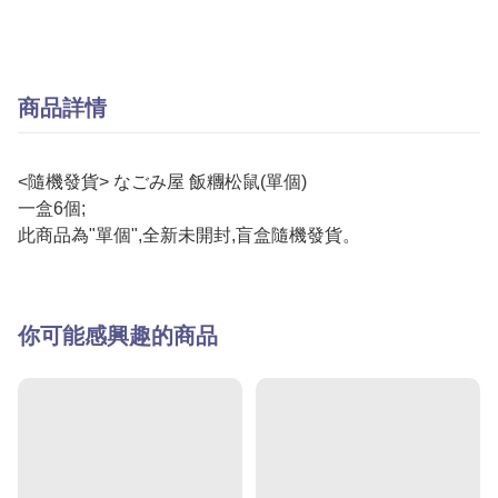
商品詳情
<隨機發貨> なごみ屋 飯糰松鼠(單個)
一盒6個;
此商品為"單個",全新未開封,盲盒隨機發貨。
你可能感興趣的商品